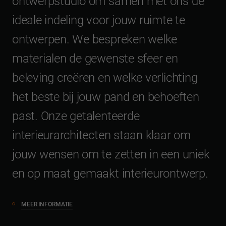
o
n
t
w
e
r
p
s
t
u
d
i
o
o
m
s
a
m
e
n
m
e
t
o
n
s
d
e
i
d
e
a
l
e
i
n
d
e
l
i
n
g
v
o
o
r
j
o
u
w
r
u
i
m
t
e
t
e
o
n
t
w
e
r
p
e
n
.
W
e
b
e
s
p
r
e
k
e
n
w
e
l
k
e
m
a
t
e
r
i
a
l
e
n
d
e
g
e
w
e
n
s
t
e
s
f
e
e
r
e
n
b
e
l
e
v
i
n
g
c
r
e
ë
r
e
n
e
n
w
e
l
k
e
v
e
r
l
i
c
h
t
i
n
g
h
e
t
b
e
s
t
e
b
i
j
j
o
u
w
p
a
n
d
e
n
b
e
h
o
e
f
t
e
n
p
a
s
t
.
O
n
z
e
g
e
t
a
l
e
n
t
e
e
r
d
e
i
n
t
e
r
i
e
u
r
a
r
c
h
i
t
e
c
t
e
n
s
t
a
a
n
k
l
a
a
r
o
m
j
o
u
w
w
e
n
s
e
n
o
m
t
e
z
e
t
t
e
n
i
n
e
e
n
u
n
i
e
k
e
n
o
p
m
a
a
t
g
e
m
a
a
k
t
i
n
t
e
r
i
e
u
r
o
n
t
w
e
r
p
.
MEER INFORMATIE