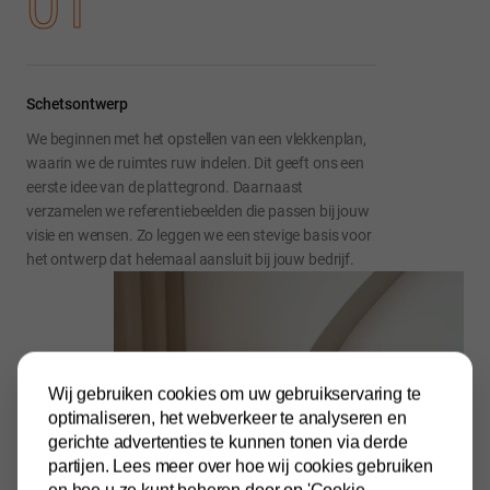
01
Schetsontwerp
We beginnen met het opstellen van een vlekkenplan,
waarin we de ruimtes ruw indelen. Dit geeft ons een
eerste idee van de plattegrond. Daarnaast
verzamelen we referentiebeelden die passen bij jouw
visie en wensen. Zo leggen we een stevige basis voor
het ontwerp dat helemaal aansluit bij jouw bedrijf.
Wij gebruiken cookies om uw gebruikservaring te
optimaliseren, het webverkeer te analyseren en
gerichte advertenties te kunnen tonen via derde
partijen. Lees meer over hoe wij cookies gebruiken