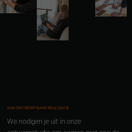
VAN ONTWERP NAAR REALISATIE
W
e
n
o
d
i
g
e
n
j
e
u
i
t
i
n
o
n
z
e